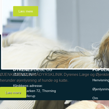
Læs mere
Du er her:
Hjem
/
Uncategorised
DYRENES
LÆGE OG
POPUL
ØJENKLINIK OG SMÅDYRSKLINIK
Dyrenes Læge og Øjenklinik
ØJENKLINIK
Henvisnin
herunder øjenlysning af hunde og katte.
Klinikkens adresse:
Øjenlysnin
Munkemarken 72, Thorning
Læs mere
8620 Kjellerup
Om
Åben efter aftale
Kontakt