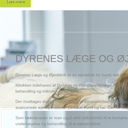
Læs mere
DYRENES LÆGE OG ØJ
Dyrenes Læge og Øjenklinik er en øjenklinik for hund, kat og 
Klinikken indehaves af Dyrlæge og Øjenpaneldyrlæge Pia Bjer
behandling og mikrokirurgi på øjne.
Der modtages dagligt henvisninger af øjenpatienter fra dyrlæge
avancerede øjenoperationer på både hund og kat. Der foreta
Som kæledyrsejer er man også altid velkommen til at kontakt
undersøgelse og behandling af et øjenproblem.