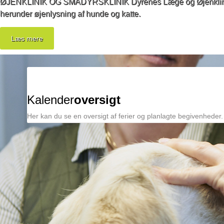
ØJENKLINIK OG SMÅDYRSKLINIK
Dyrenes Læge og Øjenklinik
herunder øjenlysning af hunde og katte.
Læs mere
Kalender
oversigt
Her kan du se en oversigt af ferier og planlagte begivenheder.