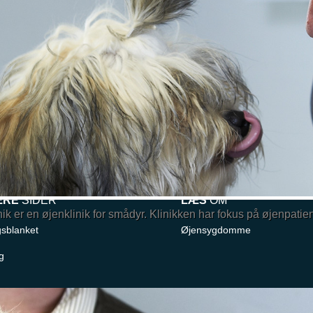
ÆRE
SIDER
LÆS
OM
 er en øjenklinik for smådyr. Klinikken har fokus på øjenpatien
gsblanket
Øjensygdomme
g