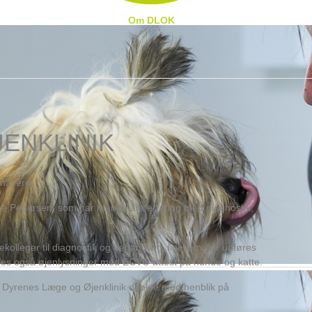
Om DLOK
ENKLINIK
gnavere.
re Pedersen, som har mange års erfaring med diagnostik,
kolleger til diagnostik og behandling, ligesom der udføres
ges også øjenlysninger med ECVO attest på hunde og katte.
e Dyrenes Læge og Øjenklinik direkte med henblik på