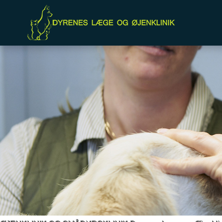
Forside
Almen praksis
Øjenklinik
Om
Kontakt