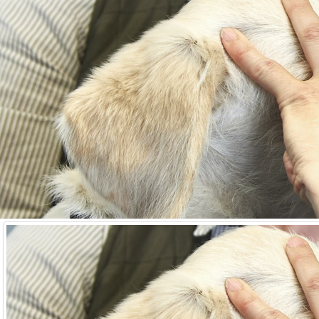
+45 27 60 60 69
kontakt@dlok.dk
Copyright © 2026. Dyrenes Læge og Øjenklinik.