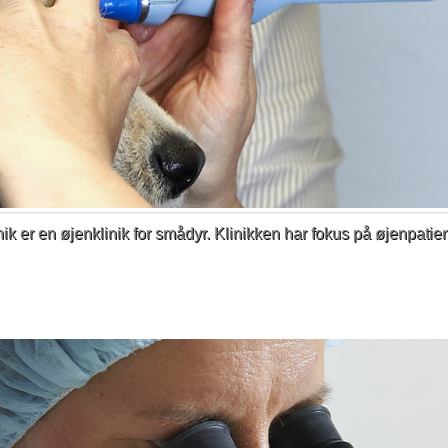
 er en øjenklinik for smådyr. Klinikken har fokus på øjenpatien