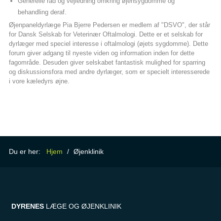
Generelle råd og vejledning omkring øjensygdomme og
behandling deraf.
Øjenpaneldyrlæge Pia Bjerre Pedersen er medlem af "DSVO", der står
for Dansk Selskab for Veterinær Oftalmologi. Dette er et selskab for
dyrlæger med speciel interesse i oftalmologi (øjets sygdomme). Dette
forum giver adgang til nyeste viden og information inden for dette
fagområde. Desuden giver selskabet fantastisk mulighed for sparring
og diskussionsfora med andre dyrlæger, som er specielt interesserede
i vore kæledyrs øjne.
Du er her:
Hjem
/
Øjenklinik
DYRENES
LÆGE OG ØJENKLINIK