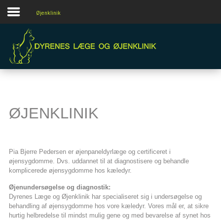
Øjenklinik
Forside
Almen praksis
Øjenklinik
Om
Kontakt
ØJENKLINIK
Pia Bjerre Pedersen er øjenpaneldyrlæge og certificeret i
øjensygdomme. Dvs. uddannet til at diagnostisere og behandle
komplicerede øjensygdomme hos kæledyr.
Øjenundersøgelse og diagnostik:
Dyrenes Læge og Øjenklinik har specialiseret sig i undersøgelse og
behandling af øjensygdomme hos vore kæledyr. Vores mål er, at sikre
hurtig helbredelse til mindst mulig gene og med bevarelse af synet hos