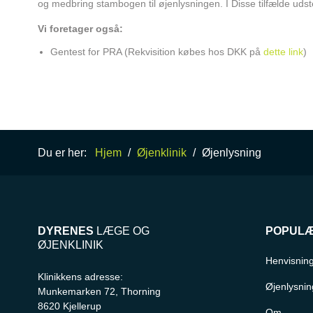
og medbring stambogen til øjenlysningen. I Disse tilfælde ud
Vi foretager også:
Gentest for PRA (Rekvisition købes hos DKK på
dette link
)
Du er her:
Hjem
/
Øjenklinik
/
Øjenlysning
DYRENES
LÆGE OG
POPUL
ØJENKLINIK
Henvisnin
Klinikkens adresse:
Øjenlysnin
Munkemarken 72, Thorning
8620 Kjellerup
Om